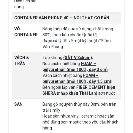
Diện tích sử
dụng
CONTAINER VĂN PHÒNG 40′ – NỘI THẤT CƠ BẢN
VỎ
Bằng thép đã qua sử dụng, chất lượng
CONTAINER
80%, theo tiêu chuẩn Quốc tế,
được xử lý tốt về mặt kỹ thuật để làm
Văn Phòng.
VÁCH &
Tạo khung
(SẮT V 3x5cm)
;
TRẦN
Nóc cách nhiệt bằng
FOAM –
pulyurethan (mới 100%, dày 3 cm)
;
Vách cách nhiệt bằng
FOAM –
pulyurethan (mới 100%, dày 1.5 cm)
;
Bên ngoài lắp ván
FIBER CEMENT hiệu
SHERA (nhập khẩu Thái Lan)
sơn nước
.
SÀN
Bằng gỗ nguyên thủy dày 3cm, bên trên
trải simily
Hoặc sàn nhựa vinyl, ceramic hoặc sàn
nhà dùng sơn mastic theo yêu cầu khách
hàng