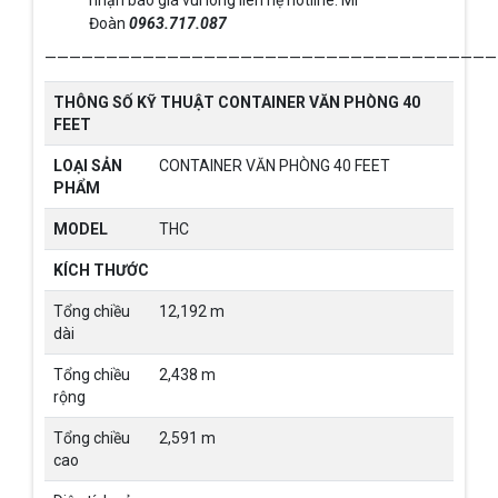
nhận báo giá vui lòng liên hệ hotline: Mr
Đoàn
0963.717.087
—————————————————————————————————————
THÔNG SỐ KỸ THUẬT CONTAINER VĂN PHÒNG 40
FEET
LOẠI SẢN
CONTAINER VĂN PHÒNG 40 FEET
PHẨM
MODEL
THC
KÍCH THƯỚC
Tổng chiều
12,192 m
dài
Tổng chiều
2,438 m
rộng
Tổng chiều
2,591 m
cao