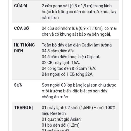
CỬA ĐI
2 cửa pano sắt (0,8 x 1,9 m) trang kính
hoặc trà trắng có dán decal mờ, khóa tay
nắm tròn
CỬA SỔ
04 cửa sổ nhôm lùa (0,9 x 1,10m), có mái
che và có khung sắt bảo vệ bên ngoài.
HỆ THỐNG
Toàn bộ dây dẫn điện Cadivi âm tường;
ĐIỆN
04 ổ cắm điện đôi;
04 ổ cắm điện thoại hiệu Clipsal;
02 CB máy lạnh 16A;
04 công tắc đèn & ổ cắm 16A;
Bên ngoài có 1 CB tổng 32A.
SƠN
Sơn ngoài 03 lớp bằng loại sơn chịu được
môi trường biển, đặc biệt có sơn đáy
chống ăn mòn.
TRANG BỊ
01 máy lạnh 02 khối (1,5HP) – mới 100%
hiệu Reetech;
01 quạt hút gió Asian;
01 bộ đèn đôi (1,2m)