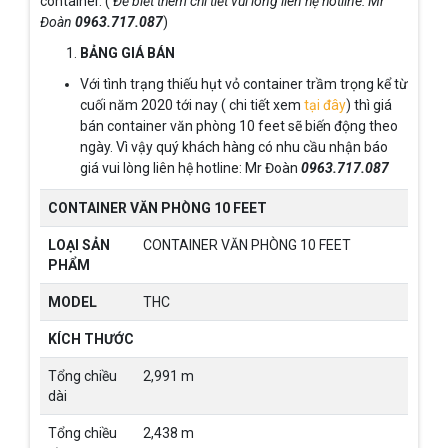
container. (
Để biết thêm chi tiết vui lòng liên hệ hotline: Mr
Đoàn
0963.717.087
)
BẢNG GIÁ BÁN
Với tình trạng thiếu hụt vỏ container trầm trọng kể từ
cuối năm 2020 tới nay ( chi tiết xem
tại đây
) thì giá
bán container văn phòng 10 feet sẽ biến động theo
ngày. Vì vậy quý khách hàng có nhu cầu nhận báo
giá vui lòng liên hệ hotline: Mr Đoàn
0963.717.087
CONTAINER VĂN PHÒNG 10 FEET
LOẠI SẢN
CONTAINER VĂN PHÒNG 10 FEET
PHẨM
MODEL
THC
KÍCH THƯỚC
Tổng chiều
2,991 m
dài
Tổng chiều
2,438 m