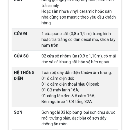
trải simily
Hoặc sàn nhựa vinyl, ceramic hoặc sàn
nhà dùng sơn mastic theo yêu cầu khách
hàng
CỬA ĐI
1 cửa pano sắt (0,8 x 1,9 m) trang kính
hoặc trà trắng có dán decal mờ, khóa tay
nắm tròn
CỬA SỔ
02 cửa sổ nhôm lùa (0,9 x 1,10m), có mái
che và có khung sắt bảo vệ bên ngoài.
HỆ THỐNG
Toàn bộ dây dẫn điện Cadivi âm tường;
ĐIỆN
01 ổ cắm điện đôi;
01 ổ cắm điện thoại hiệu Clipsal;
01 CB máy lạnh 16A;
01 công tắc đèn & ổ cắm 16A;
Bên ngoài có 1 CB tổng 32A.
SƠN
Sơn ngoài 03 lớp bằng loại sơn chịu được
môi trường biển, đặc biệt có sơn đáy
chống ăn mòn.