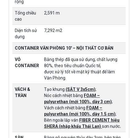
rộng
Tổng chiều
2,591 m
cao
Diện tích sử
7,292 m2
dụng
CONTAINER VĂN PHÒNG 10′ – NỘI THẤT CƠ BẢN
VỎ
Bằng thép đã qua sử dụng, chất lượng
CONTAINER
80%, theo tiêu chuẩn Quốc tế,
được xử lý tốt về mặt kỹ thuật để làm
Văn Phòng.
VÁCH &
Tạo khung
(SẮT V 3x5cm)
;
TRẦN
Nóc cách nhiệt bằng
FOAM –
pulyurethan (mới 100%, dày 3 cm)
;
Vách cách nhiệt bằng
FOAM –
pulyurethan (mới 100%, dày 1.5 cm)
;
Bên ngoài lắp ván
FIBER CEMENT hiệu
SHERA (nhập khẩu Thái Lan)
sơn nước
.
SÀN
Bằng gỗ nguyên thủy dày 3cm, bên trên