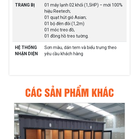
TRANG BỊ
01 máy lạnh 02 khối (1,5HP) – mới 100%
hiệu Reetech;
01 quạt hút gió Asian;
01 bộ đèn đôi (1,2m)
01 móc treo đồ,
01 đồng hồ treo tường.
HỆ THỐNG
Sơn màu, dán tem và biểu trưng theo
NHẬN DIỆN
yêu cầu khách hàng
CÁC SẢN PHẨM KHÁC