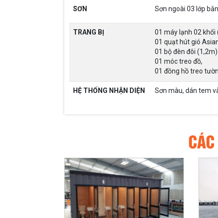
SƠN
Sơn ngoài 03 lớp bằn
TRANG BỊ
01 máy lạnh 02 khối
01 quạt hút gió Asian
01 bộ đèn đôi (1,2m)
01 móc treo đồ,
01 đồng hồ treo tườn
HỆ THỐNG NHẬN DIỆN
Sơn màu, dán tem và
CÁC