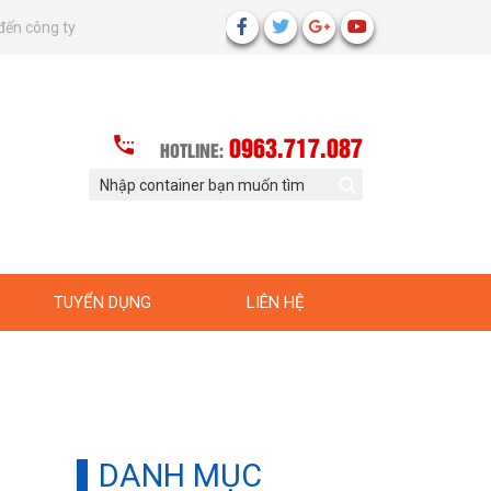
đến công ty
0963.717.087
HOTLINE:
TUYỂN DỤNG
LIÊN HỆ
DANH MỤC