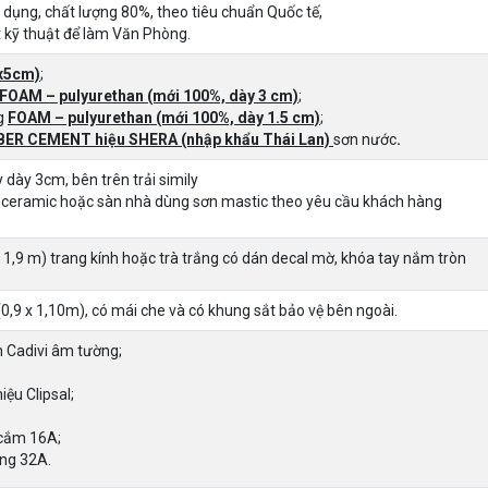
dụng, chất lượng 80%, theo tiêu chuẩn Quốc tế,
t kỹ thuật để làm Văn Phòng.
x5cm)
;
FOAM – pulyurethan (mới 100%, dày 3 cm)
;
ng
FOAM – pulyurethan (mới 100%, dày 1.5 cm)
;
BER CEMENT hiệu SHERA (nhập khẩu Thái Lan)
sơn nước
.
dày 3cm, bên trên trải simily
, ceramic hoặc sàn nhà dùng sơn mastic theo yêu cầu khách hàng
x 1,9 m) trang kính hoặc trà trắng có dán decal mờ, khóa tay nắm tròn
0,9 x 1,10m), có mái che và có khung sắt bảo vệ bên ngoài.
n Cadivi âm tường;
iệu Clipsal;
 cắm 16A;
ổng 32A.