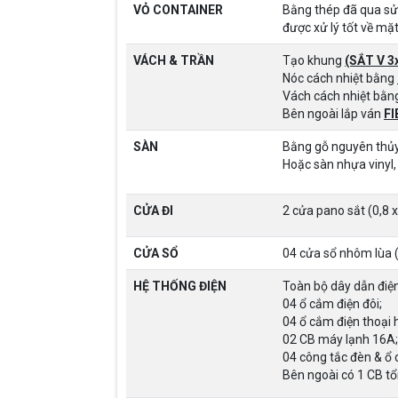
VỎ CONTAINER
Bằng thép đã qua sử 
được xử lý tốt về mặ
VÁCH & TRẦN
Tạo khung
(SẮT V 3
Nóc cách nhiệt bằng
Vách cách nhiệt bằ
Bên ngoài lắp ván
FI
SÀN
Bằng gỗ nguyên thủy 
Hoặc sàn nhựa vinyl
CỬA ĐI
2 cửa pano sắt (0,8 
CỬA SỔ
04 cửa sổ nhôm lùa (
HỆ THỐNG ĐIỆN
Toàn bộ dây dẫn điệ
04 ổ cắm điện đôi;
04 ổ cắm điện thoại h
02 CB máy lạnh 16A;
04 công tắc đèn & ổ
Bên ngoài có 1 CB t