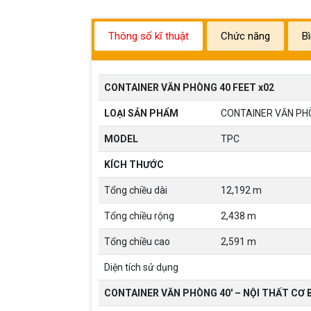
Thông số kĩ thuật
Chức năng
B
CONTAINER VĂN PHÒNG 40 FEET x02
LOẠI SẢN PHẨM
CONTAINER VĂN PH
MODEL
TPC
KÍCH THƯỚC
Tổng chiều dài
12,192 m
Tổng chiều rộng
2,438 m
Tổng chiều cao
2,591 m
Diện tích sử dụng
CONTAINER VĂN PHÒNG 40′ – NỘI THẤT CƠ 