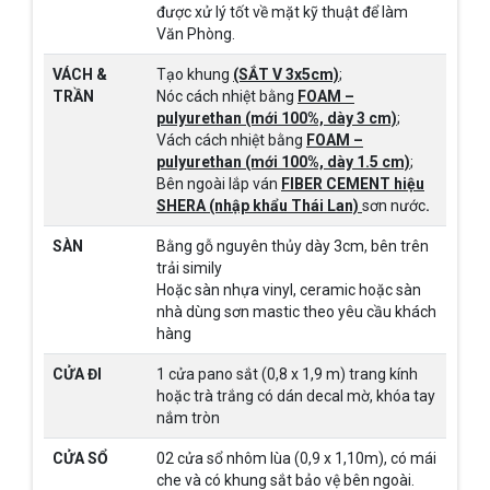
được xử lý tốt về mặt kỹ thuật để làm
Văn Phòng.
VÁCH &
Tạo khung
(SẮT V 3x5cm)
;
TRẦN
Nóc cách nhiệt bằng
FOAM –
pulyurethan (mới 100%, dày 3 cm)
;
Vách cách nhiệt bằng
FOAM –
pulyurethan (mới 100%, dày 1.5 cm)
;
Bên ngoài lắp ván
FIBER CEMENT hiệu
SHERA (nhập khẩu Thái Lan)
sơn nước
.
SÀN
Bằng gỗ nguyên thủy dày 3cm, bên trên
trải simily
Hoặc sàn nhựa vinyl, ceramic hoặc sàn
nhà dùng sơn mastic theo yêu cầu khách
hàng
CỬA ĐI
1 cửa pano sắt (0,8 x 1,9 m) trang kính
hoặc trà trắng có dán decal mờ, khóa tay
nắm tròn
CỬA SỔ
02 cửa sổ nhôm lùa (0,9 x 1,10m), có mái
che và có khung sắt bảo vệ bên ngoài.