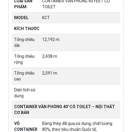
LOẠI SẢN
CONTAINER VĂN PHÒNG 40 FEET CÓ
PHẨM
TOILET
MODEL
KCT
KÍCH THƯỚC
Tổng chiều
12,192 m
dài
Tổng chiều
2,438 m
rộng
Tổng chiều
2,591 m
cao
Diện tích sử
dụng
CONTAINER VĂN PHÒNG 40′ CÓ TOILET – NỘI THẤT
CƠ BẢN
VỎ
Bằng thép đã qua sử dụng, chất lượng
CONTAINER
80%, theo tiêu chuẩn Quốc tế,