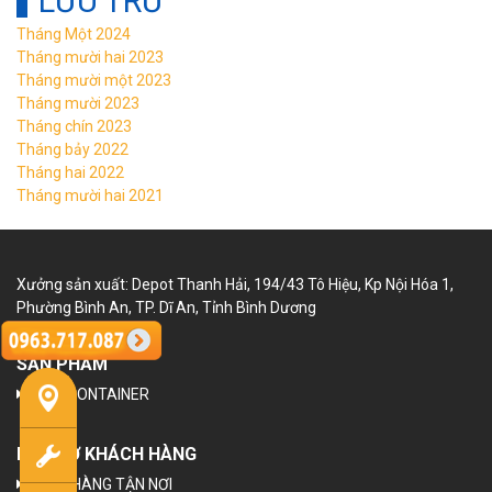
LƯU TRỮ
Tháng Một 2024
Tháng mười hai 2023
Tháng mười một 2023
Tháng mười 2023
Tháng chín 2023
Tháng bảy 2022
Tháng hai 2022
Tháng mười hai 2021
Xưởng sản xuất: Depot Thanh Hải, 194/43 Tô Hiệu, Kp Nội Hóa 1,
Phường Bình An, TP. Dĩ An, Tỉnh Bình Dương
SẢN PHẨM
NHÀ CONTAINER
HỖ TRỢ KHÁCH HÀNG
GIAO HÀNG TẬN NƠI