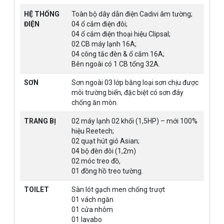
HỆ THỐNG
Toàn bộ dây dẫn điện Cadivi âm tường;
ĐIỆN
04 ổ cắm điện đôi;
04 ổ cắm điện thoại hiệu Clipsal;
02 CB máy lạnh 16A;
04 công tắc đèn & ổ cắm 16A;
Bên ngoài có 1 CB tổng 32A.
SƠN
Sơn ngoài 03 lớp bằng loại sơn chịu được
môi trường biển, đặc biệt có sơn đáy
chống ăn mòn.
TRANG BỊ
02 máy lạnh 02 khối (1,5HP) – mới 100%
hiệu Reetech;
02 quạt hút gió Asian;
04 bộ đèn đôi (1,2m)
02 móc treo đồ,
01 đồng hồ treo tường.
TOILET
Sàn lót gạch men chống trượt
01 vách ngăn
01 cửa nhôm
01 lavabo