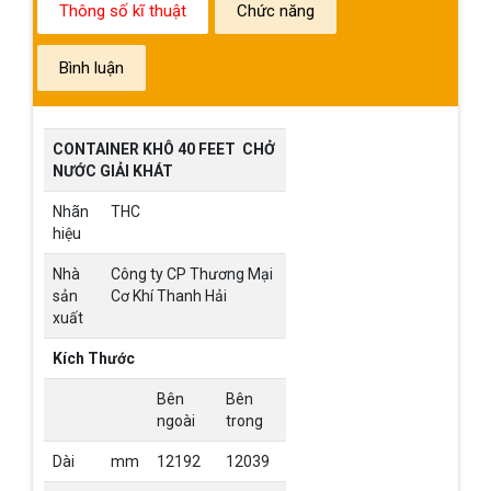
Thông số kĩ thuật
Chức năng
Bình luận
CONTAINER KHÔ 40 FEET CHỞ
NƯỚC GIẢI KHÁT
Nhãn
THC
hiệu
Nhà
Công ty CP Thương Mại
sản
Cơ Khí Thanh Hải
xuất
Kích Thước
Bên
Bên
ngoài
trong
Dài
mm
12192
12039