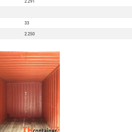
2.291
33
2.250