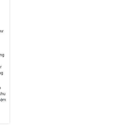
hư
ong
r
ng
m
khu
hiệm