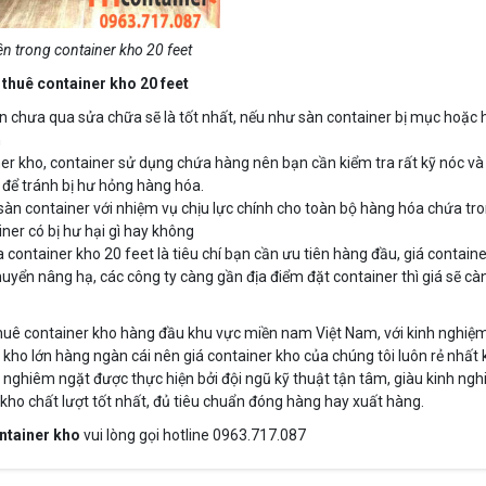
ên trong container kho 20 feet
thuê container kho 20 feet
n chưa qua sửa chữa sẽ là tốt nhất, nếu như sàn container bị mục hoặc 
n
ner kho, container sử dụng chứa hàng nên bạn cần kiểm tra rất kỹ nóc và
 để tránh bị hư hỏng hàng hóa.
sàn container với nhiệm vụ chịu lực chính cho toàn bộ hàng hóa chứa tr
er có bị hư hại gì hay không
 container kho 20 feet là tiêu chí bạn cần ưu tiên hàng đầu, giá containe
uyển nâng hạ, các công ty càng gần địa điểm đặt container thì giá sẽ cà
huê container kho hàng đầu khu vực miền nam Việt Nam, với kinh nghiệ
kho lớn hàng ngàn cái nên giá container kho của chúng tôi luôn rẻ nhất 
 nghiêm ngặt được thực hiện bởi đội ngũ kỹ thuật tận tâm, giàu kinh ng
ho chất lượt tốt nhất, đủ tiêu chuẩn đóng hàng hay xuất hàng.
ntainer
kho
vui lòng gọi hotline 0963.717.087