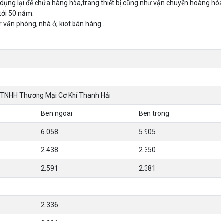
dụng lại để chứa hàng hóa,trang thiết bị cũng như vận chuyển hoàng hó
 tới 50 năm.
r văn phòng, nhà ở, kiot bán hàng…
 TNHH Thương Mại Cơ Khí Thanh Hải
Bên ngoài
Bên trong
6.058
5.905
2.438
2.350
2.591
2.381
2.336