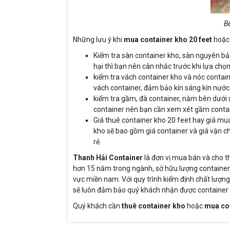
B
Những lưu ý khi
mua container kho 20 feet
hoặc
Kiểm tra sàn container kho, sàn nguyên bả
hại thì bạn nên cân nhắc trước khi lựa chọ
kiểm tra vách container kho và nóc contai
vách container, đảm bảo kín sáng kín nước
kiểm tra gầm, đà container, nằm bên dưới 
container nên bạn cần xem xét gầm contain
Giá thuê container kho 20 feet hay giá mua
kho sẽ bao gồm giá container và giá vận ch
rẻ.
Thanh Hải Container
là đơn vị mua bán và cho t
hơn 15 năm trong ngành, sở hữu lượng container 
vực miền nam. Với quy trình kiểm định chất lượng
sẽ luôn đảm bảo quý khách nhận được container k
Quý khách cần
thuê container kho
hoặc
mua co