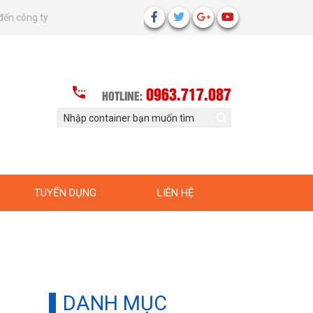
đến công ty
0963.717.087
HOTLINE:
TUYỂN DỤNG
LIÊN HỆ
DANH MỤC