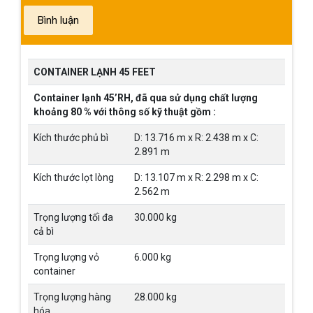
Bình luận
CONTAINER LẠNH 45 FEET
Container lạnh 45’RH, đã qua sử dụng chất lượng
khoảng 80 % với thông số kỹ thuật gồm :
Kích thước phủ bì
D: 13.716 m x R: 2.438 m x C:
2.891 m
Kích thước lọt lòng
D: 13.107 m x R: 2.298 m x C:
2.562 m
Trọng lượng tối đa
30.000 kg
cả bì
Trọng lượng vỏ
6.000 kg
container
Trọng lượng hàng
28.000 kg
hóa