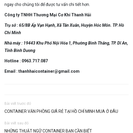
ngay cho chúng tôi để được tư vấn chi tiết hơn.
Công ty TNHH Thương Mại Cơ Khí Thanh Hải
Trụ sở : 65/8B Ấp Vạn Hạnh, Xã Tân Xuân, Huyện Hóc Môn. TP. Hồ
Chí Minh
Nhà máy : 19443 Khu Phố Nội Hóa 1, Phường Bình Thắng, TP. Dĩ An,
Tỉnh Bình Dương
Hotline : 0963.717.087
Email : thanhhaicontainer@gmail.com
Bài viết trước đó
CONTAINER VĂN PHÒNG GIÁ RẺ TẠI HỒ CHÍ MINH MUA Ở ĐÂU
Bài viết sau đó
NHỮNG THUẬT NGỮ CONTAINER BẠN CẦN BIẾT