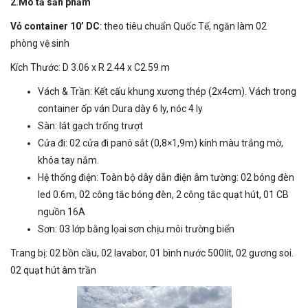
2.Mô tả sản phẩm
Vỏ container 10’ DC
: theo tiêu chuẩn Quốc Tế, ngăn làm 02
phòng vệ sinh
Kích Thước: D 3.06 x R 2.44 x C2.59 m
Vách & Trần: Kết cấu khung xương thép (2x4cm). Vách trong
container ốp ván Dura dày 6 ly, nóc 4 ly
Sàn: lát gạch trống trượt
Cửa đi: 02 cửa đi panô sắt (0,8×1,9m) kính màu trắng mờ,
khóa tay nắm.
Hệ thống điện: Toàn bộ dây dẫn điện âm tường: 02 bóng đèn
led 0.6m, 02 công tắc bóng đèn, 2 công tắc quạt hút, 01 CB
nguồn 16A
Sơn: 03 lớp bằng lọai sơn chịu môi trường biển
Trang bị: 02 bồn cầu, 02 lavabor, 01 bình nước 500lít, 02 gương soi.
02 quạt hút âm trần